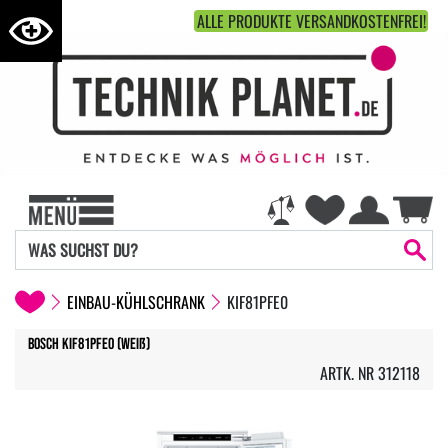
ALLE PRODUKTE VERSANDKOSTENFREI!
EINBAU-KÜHLSCHRANK
KIF81PFE0
Bosch KIF81PFE0 (weiß)
ARTK. NR 312118