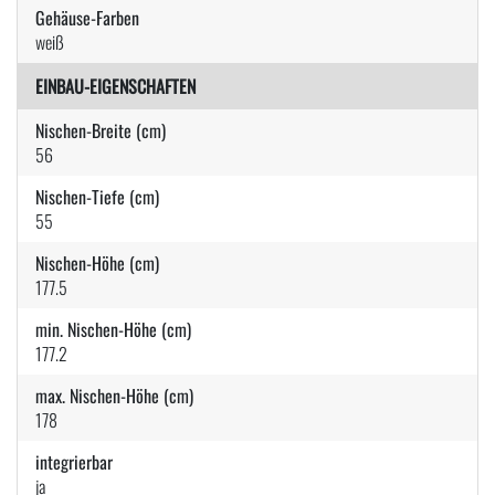
Gehäuse-Farben
weiß
EINBAU-EIGENSCHAFTEN
Nischen-Breite (cm)
56
Nischen-Tiefe (cm)
55
Nischen-Höhe (cm)
177.5
min. Nischen-Höhe (cm)
177.2
max. Nischen-Höhe (cm)
178
integrierbar
ja