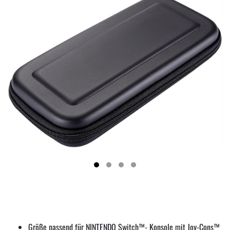
Größe passend für NINTENDO Switch™- Konsole mit Joy-Cons™