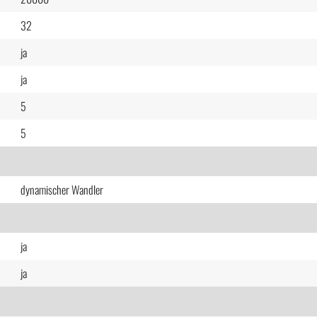
32
ja
ja
5
5
dynamischer Wandler
ja
ja