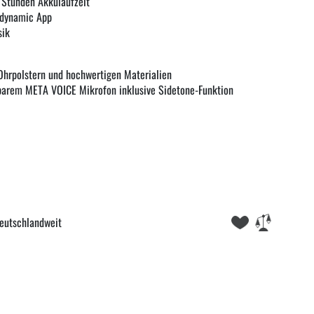
 Stunden Akkulaufzeit
rdynamic App
sik
Ohrpolstern und hochwertigen Materialien
arem META VOICE Mikrofon inklusive Sidetone-Funktion
eutschlandweit