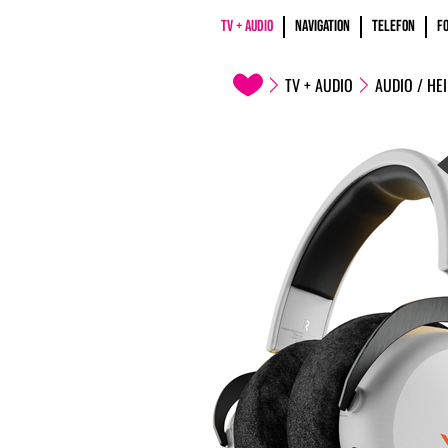
TV + AUDIO
NAVIGATION
TELEFON
F
TV + AUDIO
AUDIO / HE