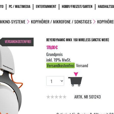
OTO
PC / MULTIMEDIA
ENTERTAINMENT
HOBBY/FREIZEIT/GARTEN
HAUSHALTSG
IMKINO-SYSTEME
KOPFHÖRER / MIKROFONE / SONSTIGES
KOPFHÖRE
beyerdynamic MMX 150 Wireless (arctic weiß)
VERSANDKOSTENFREI
179,00 €
inkl. 19% MwSt.
Versandkostenfrei
Versand
ARTK. NR 501243