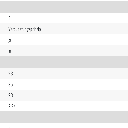
3
Verdunstungsprinzip
ja
ja
23
35
23
2.94