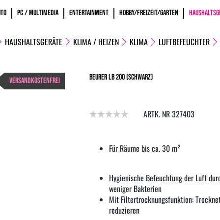
OTO
PC / MULTIMEDIA
ENTERTAINMENT
HOBBY/FREIZEIT/GARTEN
HAUSHALTSG
HAUSHALTSGERÄTE
KLIMA / HEIZEN
KLIMA
LUFTBEFEUCHTER
Beurer LB 200 (Schwarz)
VERSANDKOSTENFREI
ARTK. NR 327403
Für Räume bis ca. 30 m²
Hygienische Befeuchtung der Luft dur
weniger Bakterien
Mit Filtertrocknungsfunktion: Trockne
reduzieren