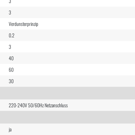
3
3
Verdunsterprinzip
0.2
3
40
60
30
220-240V 50/60Hz Netzanschluss
ja