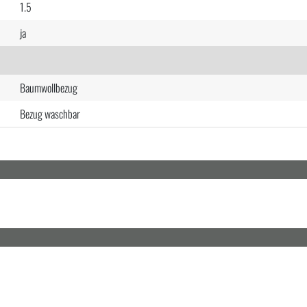
1.5
ja
Baumwollbezug
Bezug waschbar