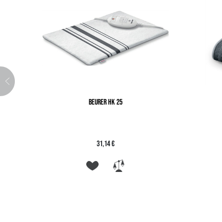
BEURER HK 25
31,14 €