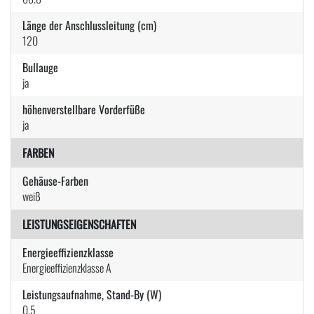
Länge der Anschlussleitung (cm)
120
Bullauge
ja
höhenverstellbare Vorderfüße
ja
FARBEN
Gehäuse-Farben
weiß
LEISTUNGSEIGENSCHAFTEN
Energieeffizienzklasse
Energieeffizienzklasse A
Leistungsaufnahme, Stand-By (W)
0.5