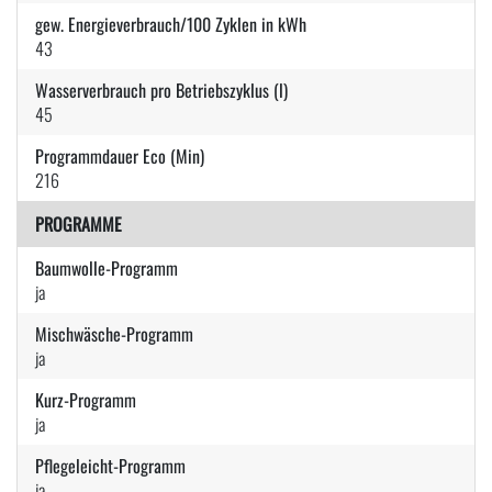
gew. Energieverbrauch/100 Zyklen in kWh
43
Wasserverbrauch pro Betriebszyklus (l)
45
Programmdauer Eco (Min)
216
PROGRAMME
Baumwolle-Programm
ja
Mischwäsche-Programm
ja
Kurz-Programm
ja
Pflegeleicht-Programm
ja