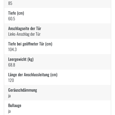
85
Tiefe (cm)
60.5
Anschlagseite der Tür
Links-Anschlag der Tür
Tiefe bei geöffneter Tür (cm)
104.3
Leergewicht (kg)
68.8
Länge der Anschlussleitung (cm)
120
Geräuschdämmung
ja
Bullauge
ja