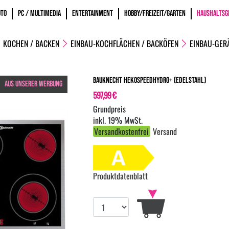
OTO
PC / MULTIMEDIA
ENTERTAINMENT
HOBBY/FREIZEIT/GARTEN
HAUSHALTSG
KOCHEN / BACKEN
EINBAU-KOCHFLÄCHEN / BACKÖFEN
EINBAU-GER
Bauknecht HekoSpeedHydro+ (edelstahl)
AUS UNSERER WERBUNG
597,99 €
inkl. 19% MwSt.
Versandkostenfrei
Versand
Produktdatenblatt