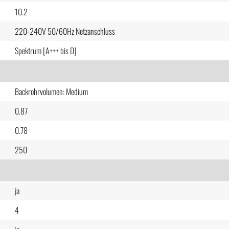
10.2
220-240V 50/60Hz Netzanschluss
Spektrum [A+++ bis D]
Backrohrvolumen: Medium
0.87
0.78
250
ja
4