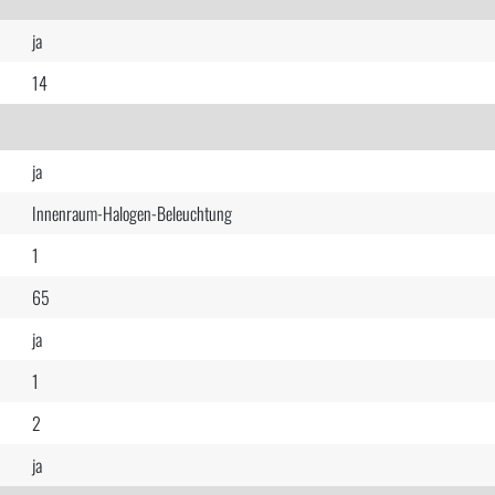
ja
14
ja
Innenraum-Halogen-Beleuchtung
1
65
ja
1
2
ja