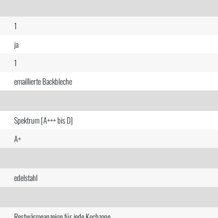
1
ja
1
emaillierte Backbleche
Spektrum [A+++ bis D]
A+
edelstahl
Restwärmeanzeige für jede Kochzone