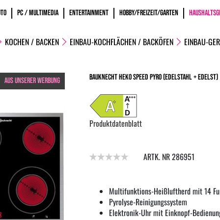
OTO
PC / MULTIMEDIA
ENTERTAINMENT
HOBBY/FREIZEIT/GARTEN
HAUSHALTSG
KOCHEN / BACKEN
EINBAU-KOCHFLÄCHEN / BACKÖFEN
EINBAU-GER
Bauknecht HEKO Speed Pyro (edelstahl + edelst)
AUS UNSERER WERBUNG
Produktdatenblatt
ARTK. NR 286951
Multifunktions-Heißluftherd mit 14 F
Pyrolyse-Reinigungssystem
Elektronik-Uhr mit Einknopf-Bedienun