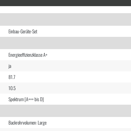
Einbau-Geräte-Set
Energieeffizienzklasse A+
ja
81.7
10.5
Spektrum [A+++ bis D]
Backrohrvolumen: Large