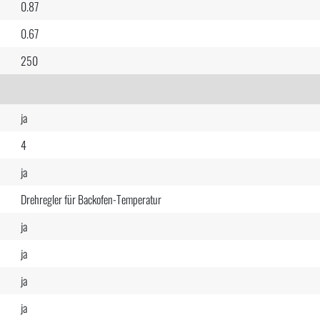
0.87
0.67
250
ja
4
ja
Drehregler für Backofen-Temperatur
ja
ja
ja
ja