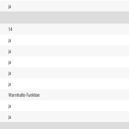
ja
14
ja
ja
ja
ja
ja
Warmhalte-Funktion
ja
ja