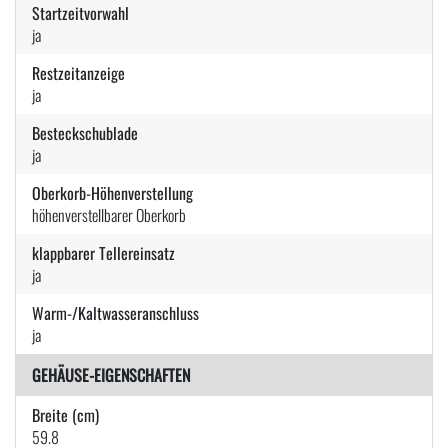
Startzeitvorwahl
ja
Restzeitanzeige
ja
Besteckschublade
ja
Oberkorb-Höhenverstellung
höhenverstellbarer Oberkorb
klappbarer Tellereinsatz
ja
Warm-/Kaltwasseranschluss
ja
GEHÄUSE-EIGENSCHAFTEN
Breite (cm)
59.8