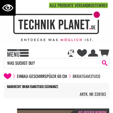
ALLE PRODUKTE VERSANDKOSTENFREI!
EINBAU-GESCHIRRSPÜLER 60 CM
BK8IA15AM3TUC0
Bauknecht BK8IA15AM3TUC0 (Schwarz)
ARTK. NR 338183
AUS UNSERER WERBUNG