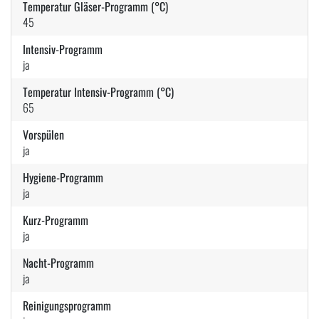
Temperatur Gläser-Programm (°C)
45
Intensiv-Programm
ja
Temperatur Intensiv-Programm (°C)
65
Vorspülen
ja
Hygiene-Programm
ja
Kurz-Programm
ja
Nacht-Programm
ja
Reinigungsprogramm