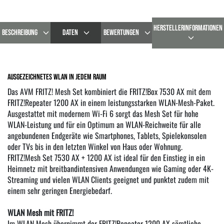
HERSTELLERINFORMATIONEN
BESCHREIBUNG
DATEN
BEWERTUNGEN
Ausgezeichnetes WLAN in jedem Raum
Das AVM FRITZ! Mesh Set kombiniert die FRITZ!Box 7530 AX mit dem
FRITZ!Repeater 1200 AX in einem leistungsstarken WLAN-Mesh-Paket.
Ausgestattet mit modernem Wi-Fi 6 sorgt das Mesh Set für hohe
WLAN-Leistung und für ein Optimum an WLAN-Reichweite für alle
angebundenen Endgeräte wie Smartphones, Tablets, Spielekonsolen
oder TVs bis in den letzten Winkel von Haus oder Wohnung.
FRITZ!Mesh Set 7530 AX + 1200 AX ist ideal für den Einstieg in ein
Heimnetz mit breitbandintensiven Anwendungen wie Gaming oder 4K-
Streaming und vielen WLAN Clients geeignet und punktet zudem mit
einem sehr geringen Energiebedarf.
WLAN Mesh mit FRITZ!
Im WLAN Mesh übernimmt der FRITZ!Repeater 1200 AX sämtliche