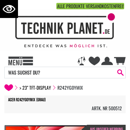
ALLE PRODUKTE VERSANDKOSTENFREI!
> 23" TFT-DISPLAY
R242YG0YMIX
Acer R242YG0ymix (Grau)
ARTK. NR 500512
AUS UNSERER WERBUNG