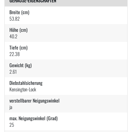
GEHÄUSE-EIGENSCHAFTEN
Breite (cm)
53.82
Höhe (cm)
40.2
Tiefe (cm)
22.38
Gewicht (kg)
2.61
Diebstahlsicherung
Kensington-Lock
verstellbarer Neigungswinkel
ja
max. Neigungswinkel (Grad)
25