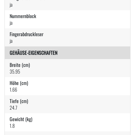
ja
Nummernblock
ja
Fingerabdruckleser
ja
GEHÄUSE-EIGENSCHAFTEN
Breite (cm)
35.95
Höhe (cm)
1.66
Tiefe (cm)
24.7
Gewicht (kg)
1.8