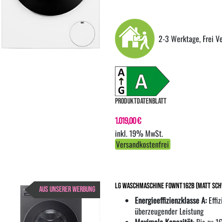
2-3 Werktage, Frei V
PRODUKTDATENBLATT
1.019,00 €
inkl. 19% MwSt.
Versandkostenfrei
LG Waschmaschine F0WNT162B (matt schw
AUS UNSERER WERBUNG
Energieeffizienzklasse A:
Effi
überzeugender Leistung
Maximale Kapazität
: Bis zu 