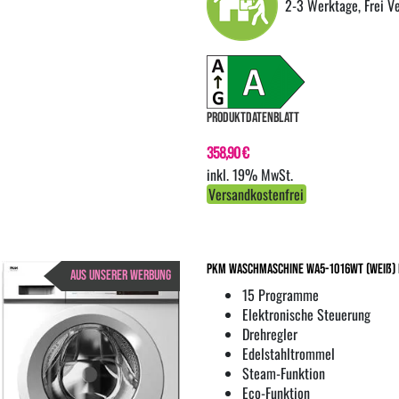
2-3 Werktage, Frei V
PRODUKTDATENBLATT
358,90 €
inkl. 19% MwSt.
Versandkostenfrei
PKM Waschmaschine WA5-1016WT (weiß) B
AUS UNSERER WERBUNG
15 Programme
Elektronische Steuerung
Drehregler
Edelstahltrommel
Steam-Funktion
Eco-Funktion