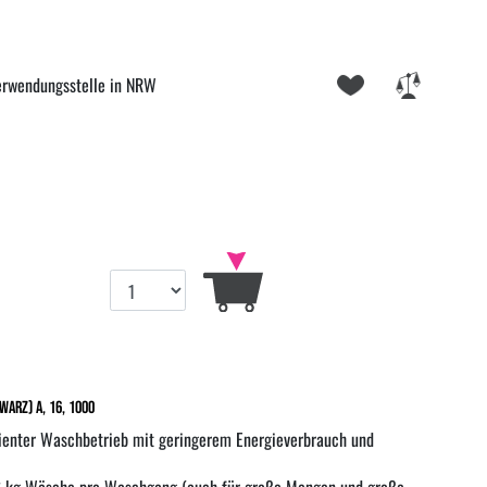
erwendungsstelle in NRW
arz) A, 16, 1000
zienter Waschbetrieb mit geringerem Energieverbrauch und
16 kg Wäsche pro Waschgang (auch für große Mengen und große