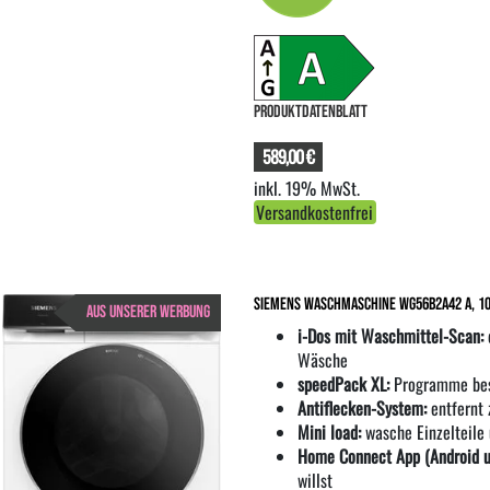
PRODUKTDATENBLATT
589,00 €
inkl. 19% MwSt.
Versandkostenfrei
Siemens Waschmaschine WG56B2A42 A, 10
AUS UNSERER WERBUNG
i-Dos mit Waschmittel-Scan:
Wäsche
speedPack XL:
Programme besc
Antiflecken-System:
entfernt 
Mini load:
wasche Einzelteile
Home Connect App (Android u
willst