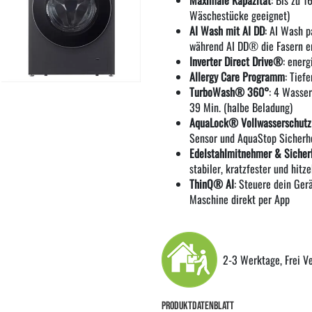
Wäschestücke geeignet)
AI Wash mit AI DD
: AI Wash 
während AI DD® die Fasern e
Inverter Direct Drive®
: energ
Allergy Care Programm
: Tief
TurboWash® 360°
: 4 Wasse
39 Min. (halbe Beladung)
AquaLock® Vollwasserschutz
Sensor und AquaStop Sicherh
Edelstahlmitnehmer & Sicherh
stabiler, kratzfester und hitz
ThinQ® AI
: Steuere dein Ger
Maschine direkt per App
2-3 Werktage, Frei V
PRODUKTDATENBLATT