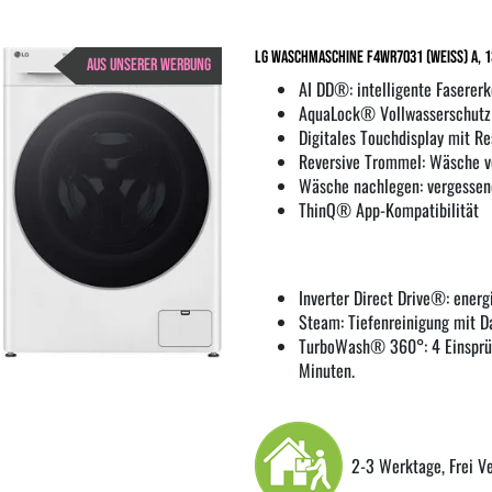
LG Waschmaschine F4WR7031 (weiss) A, 1
AUS UNSERER WERBUNG
AI DD®: intelligente Fasere
AquaLock® Vollwasserschutz
Digitales Touchdisplay mit Re
Reversive Trommel: Wäsche ve
Wäsche nachlegen: vergessen
ThinQ® App-Kompatibilität
Inverter Direct Drive®: energi
Steam: Tiefenreinigung mit D
TurboWash® 360°: 4 Einsprüh
Minuten.
2-3 Werktage, Frei V