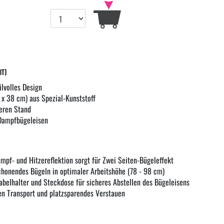
it)
tilvolles Design
 x 38 cm) aus Spezial-Kunststoff
heren Stand
 Dampfbügeleisen
mpf- und Hitzereflektion sorgt für Zwei Seiten-Bügeleffekt
chonendes Bügeln in optimaler Arbeitshöhe (78 - 98 cm)
abelhalter und Steckdose für sicheres Abstellen des Bügeleisens
ten Transport und platzsparendes Verstauen