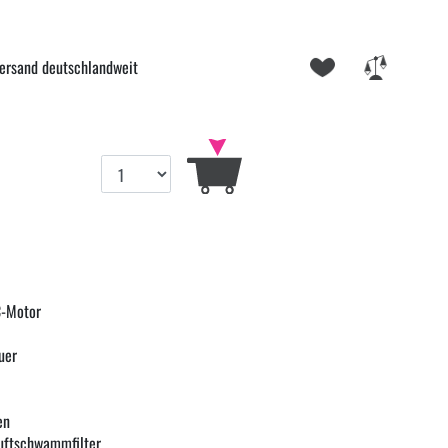
ersand deutschlandweit
C-Motor
uer
en
bluftschwammfilter