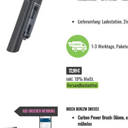
Lieferumfang: Ladestation, 2i
1-3 Werktage, Paketv
72,99 €
inkl. 19% MwSt.
Versandkostenfrei
Bosch BCRC2W (weiss)
AUS UNSERER WERBUNG
Carbon Power Brush: Dünne, e
mühelos