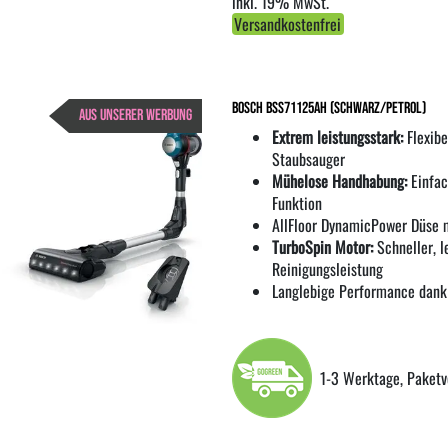
inkl. 19% MwSt.
Versandkostenfrei
Bosch BSS71125AH (schwarz/petrol)
AUS UNSERER WERBUNG
Extrem leistungsstark:
Flexibe
Staubsauger
Mühelose Handhabung:
Einfac
Funktion
AllFloor DynamicPower Düse 
TurboSpin Motor:
Schneller, l
Reinigungsleistung
Langlebige Performance dank
1-3 Werktage, Paketv