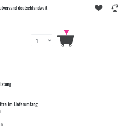
utversand deutschlandweit
eistung
ätze im Lieferumfang
h
in