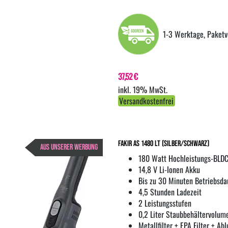
1-3 Werktage, Paketv
37,52 €
inkl. 19% MwSt.
Versandkostenfrei
Fakir AS 1480 LT (silber/schwarz)
AUS UNSERER WERBUNG
180 Watt Hochleistungs-BLD
14,8 V Li-Ionen Akku
Bis zu 30 Minuten Betriebsda
4,5 Stunden Ladezeit
2 Leistungsstufen
0,2 Liter Staubbehältervolum
Metallfilter + EPA Filter + A