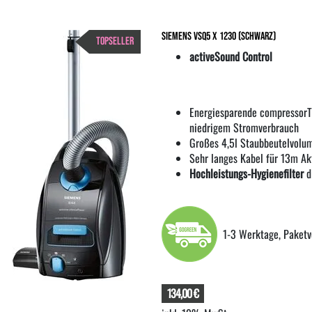
Siemens VSQ5 X 1230 (schwarz)
TOPSELLER
activeSound Control
Energiesparende compressorTe
niedrigem Stromverbrauch
Großes 4,5l Staubbeutelvolu
Sehr langes Kabel für 13m Ak
Hochleistungs-Hygienefilter
di
1-3 Werktage, Paketv
134,00 €