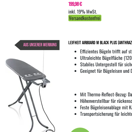
199,98 €
inkl. 19% MwSt.
Versandkostenfrei
Leifheit AirBoard M Black Plus (anthraz
AUS UNSERER WERBUNG
Effizientes Bügeln trifft auf s
Ultraleichte Bügelfläche (120
Stabiles Untergestell für sic
Geeignet für Bügeleisen und
Mit Thermo-Reflect-Bezug: Da
Höhenverstellbar für rückens
Feste Bügeleisenablage mit K
Transportsicherung für leich