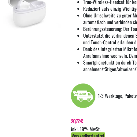
True-Wireless-Headset für ko
Reduziert aufs einzig Wichti
Ohne Umschweife zu guter Mus
automatisch und verbinden s
Berührungssteuerung: Der Tou
Unterstützt die vorhandenen 
und Touch-Control erlauben d
Dank des integrierten Mikrof
Anrufannahme wechseln. Dami
Smartphonefunktion durch Tou
annehmen/tätigen/abweisen/
1-3 Werktage, Paketv
20,72 €
inkl. 19% MwSt.
Versandkostenfrei