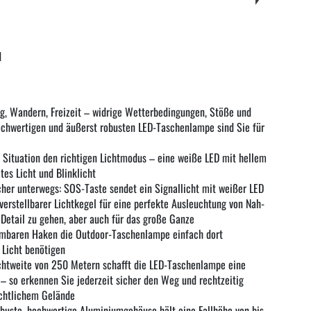
d
, Wandern, Freizeit – widrige Wetterbedingungen, Stöße und
hochwertigen und äußerst robusten LED-Taschenlampe sind Sie für
de Situation den richtigen Lichtmodus – eine weiße LED mit hellem
tes Licht und Blinklicht
her unterwegs: SOS-Taste sendet ein Signallicht mit weißer LED
erstellbarer Lichtkegel für eine perfekte Ausleuchtung von Nah-
 Detail zu gehen, aber auch für das große Ganze
ehmbaren Haken die Outdoor-Taschenlampe einfach dort
 Licht benötigen
uchtweite von 250 Metern schafft die LED-Taschenlampe eine
– so erkennen Sie jederzeit sicher den Weg und rechtzeitig
ichtlichem Gelände
obuste, hochwertige Aluminiumgehäuse hält eine Fallhöhe von bis