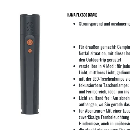
Hama FLX600 (Grau)
Stromsparend und ausdauern
Für draußen gemacht: Camping
Notfallsituation, mit dieser 
den Outdoortrip gerüstet
verstellbar in 4 Modi: für je
Licht, mittleres Licht, gedimm
mit der LED-Taschenlampe sic
fokussierbare Taschenlampe: v
und Fernbereich, ideal um ins
Licht an, Hand frei: Am abn
aufhängen, wo Sie gerade das
für Abenteurer: Mit einer Le
zuverlässige Fernbeleuchtung 
Hindernisse, auch in unübers
die steckt einiges weg: Das r