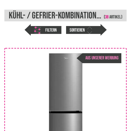
KÜHL- / GEFRIER-KOMBINATIONEN
(
38
ARTIKEL)
FILTERN
SORTIEREN
AUS UNSERER WERBUNG