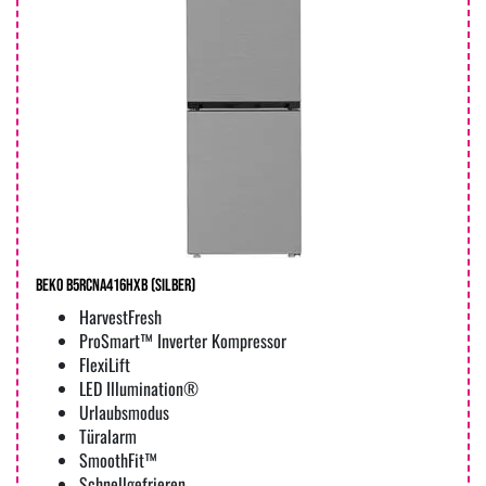
Beko B5RCNA416HXB (silber)
HarvestFresh
ProSmart™ Inverter Kompressor
FlexiLift
LED Illumination®
Urlaubsmodus
Türalarm
SmoothFit™
Schnellgefrieren