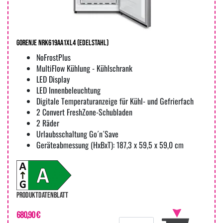
Gorenje NRK619AA1XL4 (edelstahl)
NoFrostPlus
MultiFlow Kühlung - Kühlschrank
LED Display
LED Innenbeleuchtung
Digitale Temperaturanzeige für Kühl- und Gefrierfach
2 Convert FreshZone-Schubladen
2 Räder
Urlaubsschaltung Go´n´Save
Geräteabmessung (HxBxT): 187,3 x 59,5 x 59,0 cm
PRODUKTDATENBLATT
680,90 €