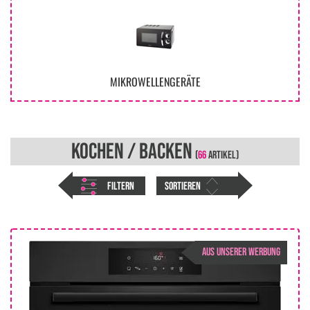
MIKROWELLENGERÄTE
KOCHEN / BACKEN
(
66
ARTIKEL)
FILTERN
SORTIEREN
AUS UNSERER WERBUNG