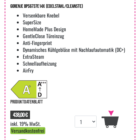
Gorenje BPS6737E14X (edelstahl/cleanste)
Versenkbare Knebel
SuperSize
HomeMade Plus Design
GentleClose Türeinzug
Anti-Fingerprint
Dynamisches Kühlgebläse mit Nachlaufautomatik (DC+)
ExtraSteam
Schnellaufheizung
AirFry
PRODUKTDATENBLATT
438,00 €
inkl. 19% MwSt.
Versandkostenfrei