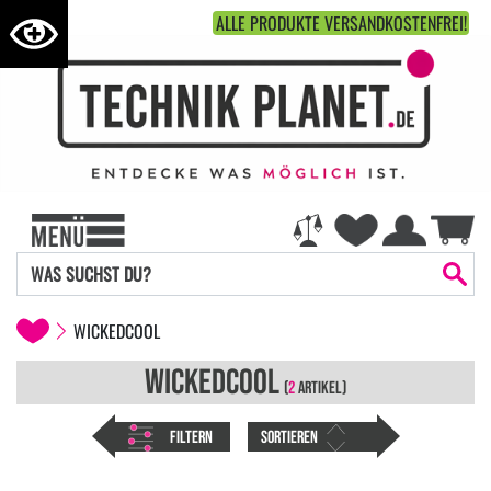
ALLE PRODUKTE VERSANDKOSTENFREI!
WICKEDCOOL
WICKEDCOOL
(
2
ARTIKEL)
FILTERN
SORTIEREN