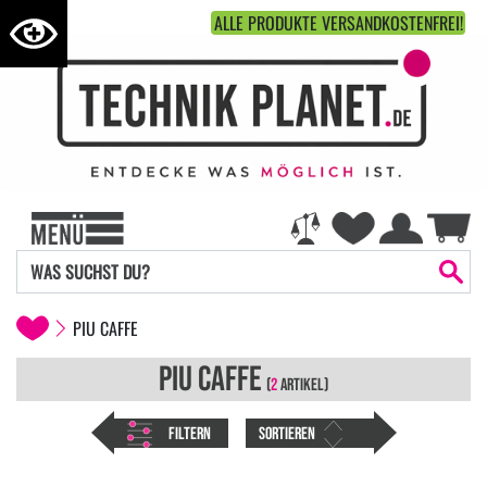
ALLE PRODUKTE VERSANDKOSTENFREI!
PIU CAFFE
PIU CAFFE
(
2
ARTIKEL)
FILTERN
SORTIEREN