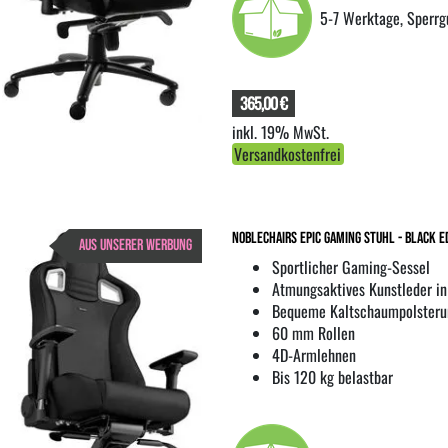
5-7 Werktage, Sperrg
365,00 €
inkl. 19% MwSt.
Versandkostenfrei
noblechairs EPIC Gaming Stuhl - Black E
AUS UNSERER WERBUNG
Sportlicher Gaming-Sessel
Atmungsaktives Kunstleder i
Bequeme Kaltschaumpolsteru
60 mm Rollen
4D-Armlehnen
Bis 120 kg belastbar