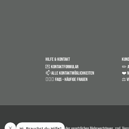
HILFE & KONTAKT
KUN
💌 KONTAKTFORMULAR
✏️ 
📫 ALLE KONTAKTMÖGLICHKEITEN
❤️ M
🤷🏼‍♂️ FAQS - HÄUFIGE FRAGEN
⚖️ V
*Alle Preise in Euro und inkl. der gesetzlichen Mehrwertsteuer, zzgl. Ve