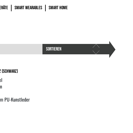
ERÄTE
SMART WEARABLES
SMART HOME
SORTIEREN
z (Schwarz)
el
en
em PU-Kunstleder