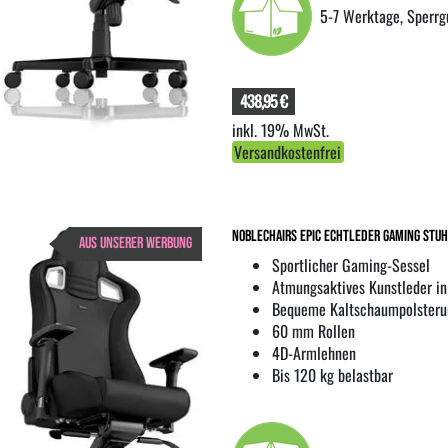
5-7 Werktage, Sperrg
438,95 €
inkl. 19% MwSt.
Versandkostenfrei
noblechairs EPIC Echtleder Gaming Stuh
AUS UNSERER WERBUNG
Sportlicher Gaming-Sessel
Atmungsaktives Kunstleder i
Bequeme Kaltschaumpolsteru
60 mm Rollen
4D-Armlehnen
Bis 120 kg belastbar