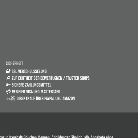
SICHERHEIT
🔐 SSL VERSCHLÜSSELUNG
🔎 ZUR ECHTHEIT DER BEWERTUGNEN / TRUSTED SHOPS
🔑 SICHERE ZAHLUNGSMITTEL
💳 VERIFIED VISA UND MASTERCARD
🙏🏼 DIREKTKAUF ÜBER PAYPAL UND AMAZON
 nur in haushaltsüblichen Mengen. Abbildungen ähnlich, alle Angebote ohne