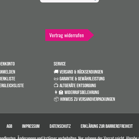
Vertrag widerrufen
DENKONTO
SERVICE
ANMELDEN
🚚 VERSAND & RÜCKSENDUNGEN
ERKLISTE
📜 GARANTIE & GEWÄHRLEISTUNG
ERGLEICHSLISTE
📺 ALTGERÄTE ENTSORGUNG
👩‍🏫 WIDERRUFSBELEHRUNG
📦 HINWEIS ZU VERSANDVERPACKUNGEN
AGB
IMPRESSUM
DATENSCHUTZ
ERKLÄRUNG ZUR BARRIEREFREIHEIT
rsandkosten. Änderungen und Irrtümer vorbehalten. Nur solange der Vorrat reicht. Abgabe