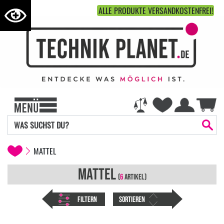
ALLE PRODUKTE VERSANDKOSTENFREI!
MATTEL
MATTEL
(
6
ARTIKEL)
FILTERN
SORTIEREN