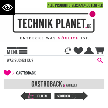
ALLE PRODUKTE VERSANDKOSTENFREI!
GASTROBACK
GASTROBACK
(
2
ARTIKEL)
FILTERN
SORTIEREN