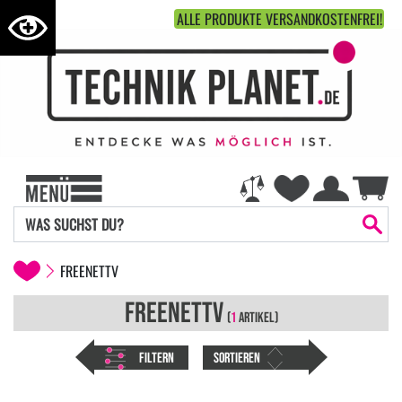
ALLE PRODUKTE VERSANDKOSTENFREI!
FREENETTV
FREENETTV
(
1
ARTIKEL)
FILTERN
SORTIEREN