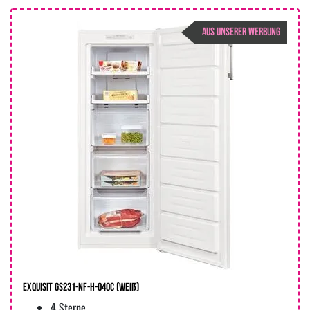
AUS UNSERER WERBUNG
Exquisit GS231-NF-H-040C (weiß)
4 Sterne