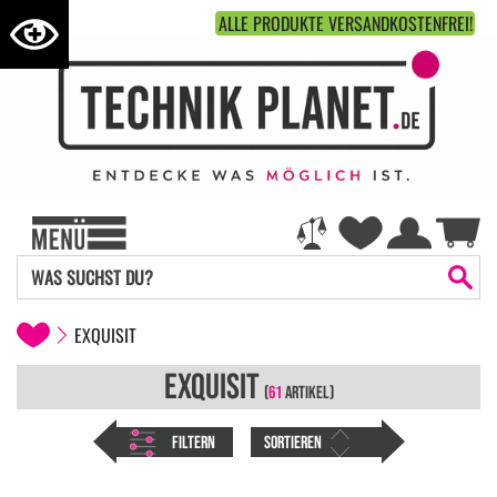
ALLE PRODUKTE VERSANDKOSTENFREI!
EXQUISIT
EXQUISIT
(
61
ARTIKEL)
FILTERN
SORTIEREN