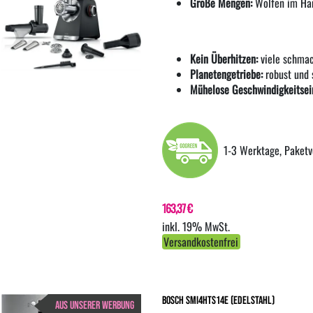
Große Mengen:
Wolfen im Ha
Kein Überhitzen:
viele schmac
Planetengetriebe:
robust und s
Mühelose Geschwindigkeitsein
1-3 Werktage, Paketv
163,37 €
inkl. 19% MwSt.
Versandkostenfrei
Bosch SMI4HTS14E (edelstahl)
AUS UNSERER WERBUNG