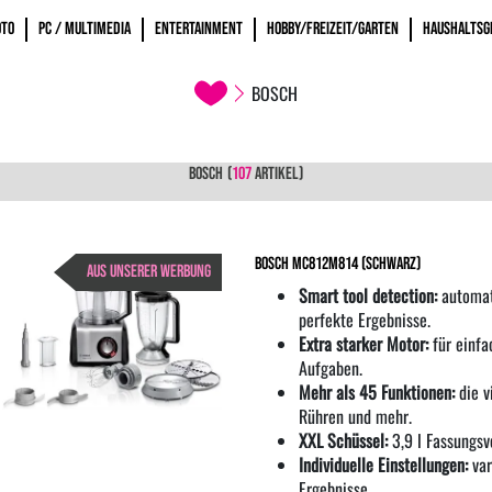
OTO
PC / MULTIMEDIA
ENTERTAINMENT
HOBBY/FREIZEIT/GARTEN
HAUSHALTSG
BOSCH
BOSCH
(
107
ARTIKEL)
Bosch MC812M814 (Schwarz)
AUS UNSERER WERBUNG
Smart tool detection:
automat
perfekte Ergebnisse.
Extra starker Motor:
für einfa
Aufgaben.
Mehr als 45 Funktionen:
die v
Rühren und mehr.
XXL Schüssel:
3,9 l Fassungsv
Individuelle Einstellungen:
var
Ergebnisse.