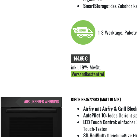
SmartStorage:
das Zubehör ka
1-3 Werktage, Paketv
144,95 €
inkl. 19% MwSt.
Versandkostenfrei
Bosch HBA572BM3 (matt black)
AUS UNSERER WERBUNG
AirFry mit AirFry & Grill Blech
AutoPilot 10:
Jedes Gericht ge
LED Touch Control:
einfacher 
Touch-Tasten
3D-Heißluft:
Gleichmäßige Hit