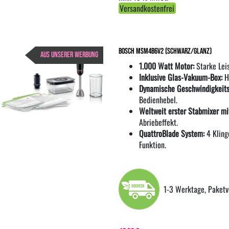
Versandkostenfrei
Bosch MSM4B6V2 (schwarz/glanz)
AUS UNSERER WERBUNG
1.000 Watt Motor:
Starke Leis
Inklusive Glas-Vakuum-Box:
Hä
Dynamische Geschwindigkeits
Bedienhebel.
Weltweit erster Stabmixer mi
Abriebeffekt.
QuattroBlade System:
4 Klinge
Funktion.
1-3 Werktage, Paketv