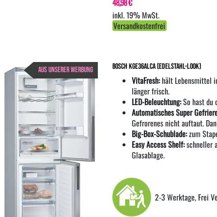
48,98 €
inkl. 19% MwSt.
Versandkostenfrei
Bosch KGE36ALCA (edelstahl-Look)
AUS UNSERER WERBUNG
VitaFresh:
hält Lebensmittel i
länger frisch.
LED-Beleuchtung:
So hast du 
Automatisches Super Gefriere
Gefrorenes nicht auftaut. Da
Big-Box-Schublade:
zum Stapel
Easy Access Shelf:
schneller 
Glasablage.
2-3 Werktage, Frei V