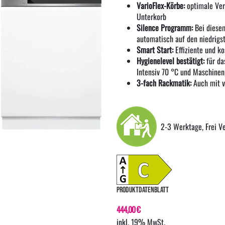
VarioFlex-Körbe:
optimale Vers
Unterkorb
Silence Programm:
Bei diesem
automatisch auf den niedrigs
Smart Start:
Effiziente und k
Hygienelevel bestätigt:
für da
Intensiv 70 °C und Maschine
3-fach Rackmatik:
Auch mit v
2-3 Werktage, Frei V
PRODUKTDATENBLATT
444,00 €
inkl. 19% MwSt.